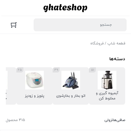
قطعه شاپ
/ فروشگاه
دسته‌ها
25
39
51
آبمیوه گیری و
جارو
اتو بخار و بخارشوی
پلوپز و زودپز
مخلوط کن
جارو
صافی‌ها
نزولی
415 محصول