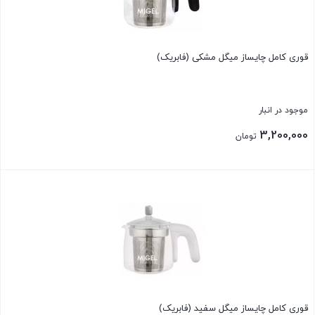
قوری کامل چایساز میگل مشکی (فابریک)
موجود در انبار
3,200,000
تومان
بستن
قوری کامل چایساز میگل سفید (فابریک)