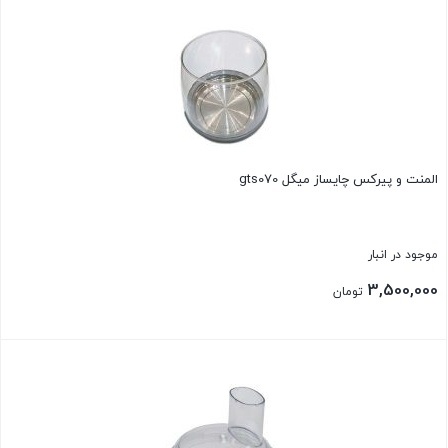
المنت و پیرکس چایساز میگل gts070
موجود در انبار
3,500,000
تومان
بستن