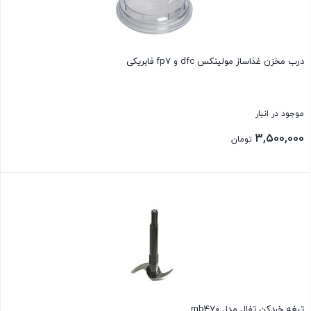
درب مخزن غذاساز مولینکس dfc و fp7 فابریکی
موجود در انبار
3,500,000
تومان
بستن
تیغه خردکن تفال مدل mb470