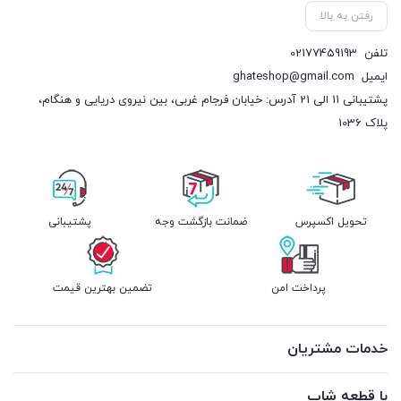
رفتن به بالا
تلفن
02177459193
ایمیل
ghateshop@gmail.com
پشتیبانی 11 الی 21 آدرس: خیابان فرجام غربی، بین نیروی دریایی و هنگام،
پلاک 1036
تحویل اکسپرس
ضمانت بازگشت وجه
پشتیبانی
پرداخت امن
تضمین بهترین قیمت
خدمات مشتریان
با قطعه شاپ