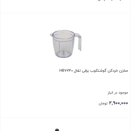
بستن
مخزن خردکن گوشتکوب برقی تفال HB7240
موجود در انبار
2,900,000
تومان
بستن