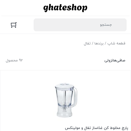
قطعه شاپ
/ برندها / تفال
صافی‌ها
نزولی
92 محصول
پارچ مخلوط کن غذاساز تفال و مولینکس