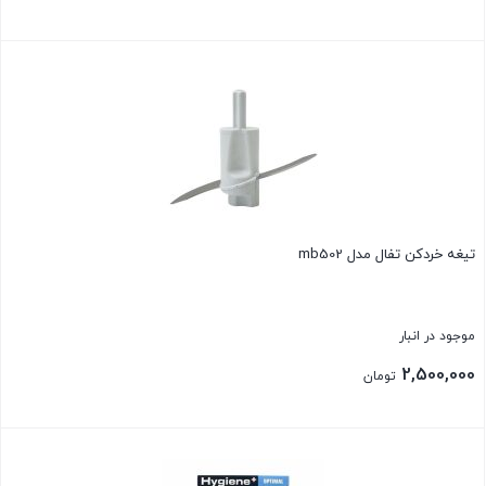
بستن
تیغه خردکن تفال مدل mb502
موجود در انبار
2,500,000
تومان
بستن