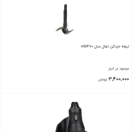
تیغه خردکن تفال مدل mb470
موجود در انبار
3,400,000
تومان
بستن