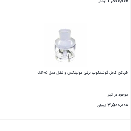
3,800,000
تومان
بستن
خردکن کامل گوشتکوب برقی مولینکس و تفال مدل dd105
موجود در انبار
3,500,000
تومان
بستن