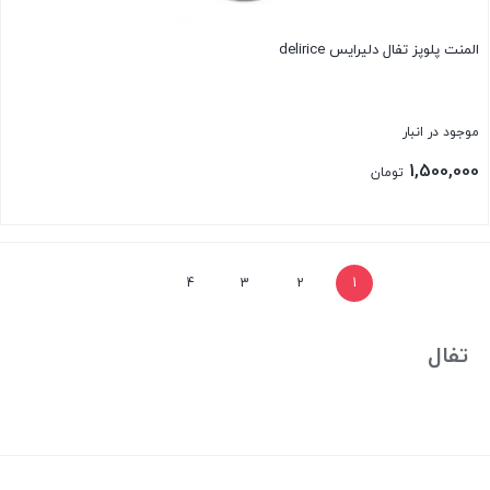
المنت پلوپز تفال دلیرایس delirice
موجود در انبار
1,500,000
تومان
بستن
4
3
2
1
تفال