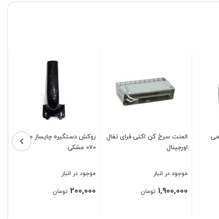
می
المنت سرخ کن اکتی فرای تفال
روکش دستگیره چایساز میگل
اورجینال
070 مشکی
موجود در انبار
موجود در انبار
200,000
1,900,000
تومان
تومان