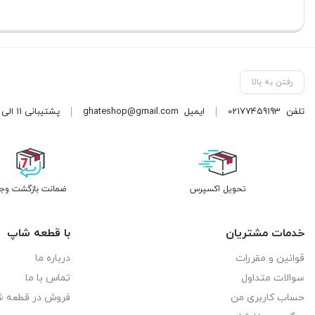
بستن
بستن
بستن
رفتن به بالا
تلفن
02177459193
ایمیل
ghateshop@gmail.com
پشتیبانی 11 الی 21 آدرس: خیابان فرجام غربی، بین نیروی دریایی و هنگام، پلاک 1036
تحویل اکسپرس
ضمانت بازگشت وج
خدمات مشتریان
با قطعه شاپ
قوانین و مقررات
درباره ما
سوالات متداول
تماس با ما
حساب کاربری من
فروش در قطعه 