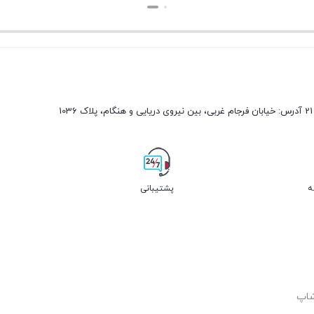
بستن
بستن
ه
پشتیبانی
شاپ