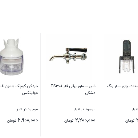
ستات چای ساز رنگ
شیر سماور برقی فلر TS301
خردکن کوچک همزن قل
مشکی
مولینکس
نبار
موجود در انبار
موجود در انبار
2,900,000
2,200,000
تومان
تومان
تومان