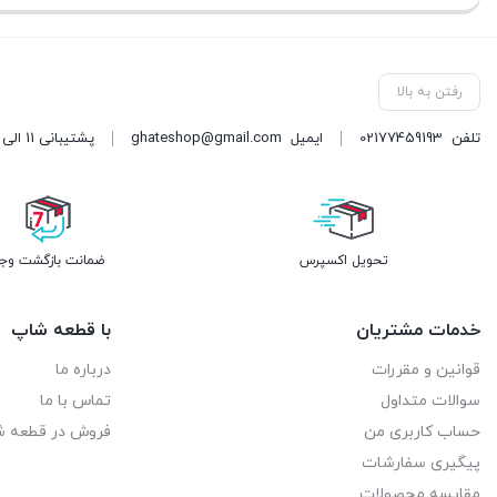
رفتن به بالا
تلفن
02177459193
ایمیل
ghateshop@gmail.com
پشتیبانی 11 الی 21 آدرس: خیابان فرجام غربی، بین نیروی دریایی و هنگام، پلاک 1036
تحویل اکسپرس
ضمانت بازگشت وج
خدمات مشتریان
با قطعه شاپ
قوانین و مقررات
درباره ما
سوالات متداول
تماس با ما
حساب کاربری من
فروش در قطعه 
پیگیری سفارشات
مقایسه محصولات