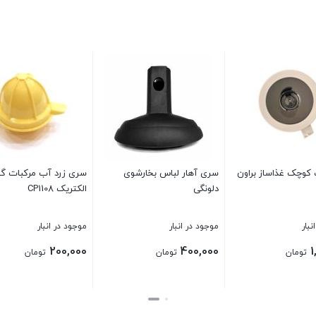
کوچک غذاساز براون
سری آهار لباس بخارشوی
سری زرد آب مرکبات گ
دلونگی
الکتریک CP1108
نبار
موجود در انبار
موجود در انبار
200,000
400,000
1
تومان
تومان
تومان
بستن
بستن