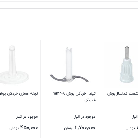
شفت غذاساز بوش
تیغه خردکن بوش mmr08
تیغه همزن خردکن بو
فابریکی
نبار
موجود در انبار
موجود در انبار
450,000
2,700,000
تومان
تومان
تومان