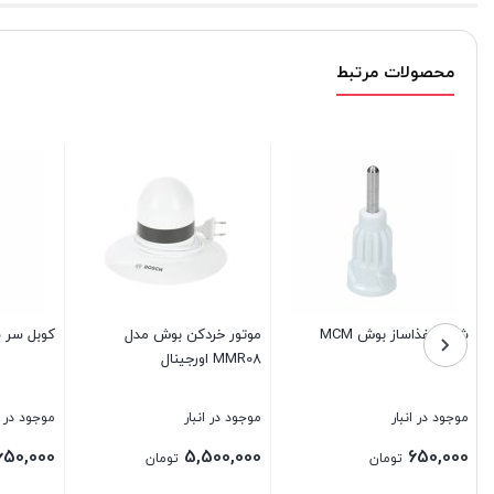
محصولات مرتبط
شفت غذاساز بوش MCM
موتور خردکن بوش مدل
کوبل سر 
MMR08 اورجینال
موجود در انبار
موجود در انبار
موجود در ا
650,000
5,500,000
650,000
تومان
تومان