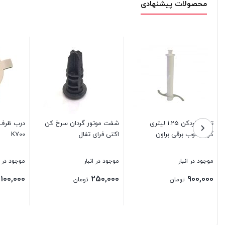
محصولات پیشنهادی
تیغه خردکن 1.25 لیتری
شفت موتور گردان سرخ کن
درب ظرف 
گوشتکوب برقی براون
اکتی فرای تفال
K700
موجود در انبار
موجود در انبار
موجود در ا
,100,000
250,000
900,000
تومان
تومان
بستن
بستن
بستن