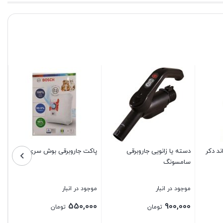
در
مش
مو
00
د دکر
دسته یا زانویی جاروبرقی
پاکت جاروبرقی بوش سری G
سامسونگ
بس
موجود در انبار
موجود در انبار
550,000
900,000
تومان
تومان