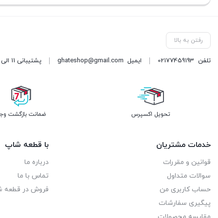
رفتن به بالا
تلفن
02177459193
ایمیل
ghateshop@gmail.com
پشتیبانی 11 الی 21 آدرس: خیابان فرجام غربی، بین نیروی دریایی و هنگام، پلاک 1036
تحویل اکسپرس
ضمانت بازگشت وج
خدمات مشتریان
با قطعه شاپ
قوانین و مقررات
درباره ما
سوالات متداول
تماس با ما
حساب کاربری من
فروش در قطعه 
پیگیری سفارشات
مقایسه محصولات