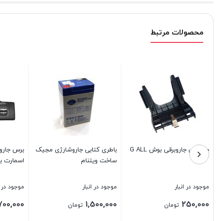
محصولات مرتبط
جاپاکتی جاروبرقی بوش G ALL
باطری کتابی جاروشارژی مجیک
برس جارو
ساخت ویتنام
اسمارت ب
موجود در انبار
موجود در انبار
موجود در ا
700,000
1,500,000
250,000
تومان
تومان