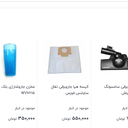
برقی سامسونگ
کیسه هپا جاروبرقی تفال
مخزن جاروشارژی بلک ان
راش
سایلنس فورس
WV7215
نبار
موجود در انبار
موجود در انبار
350,000
550,000
تومان
تومان
تومان