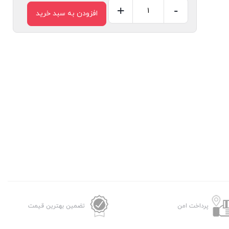
+
-
افزودن به سبد خرید
قفل
ساندویچ
ساز
کنوود
مدل
SM560
عدد
پرداخت امن
تضمین بهترین قیمت