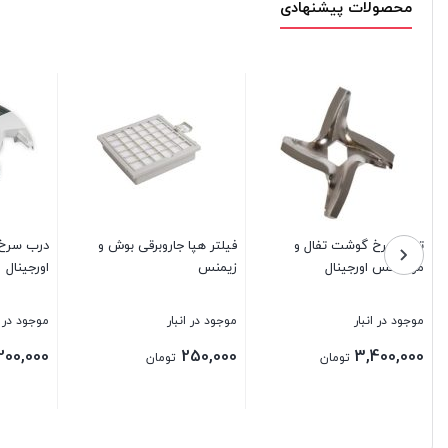
محصولات پیشنهادی
تیغه چرخ گوشت تفال و
فیلتر هپا جاروبرقی بوش و
درب سرخ 
مولینکس اورجینال
زیمنس
اورجینال
موجود در انبار
موجود در انبار
موجود در ا
200,000
250,000
3,400,000
تومان
تومان
بستن
بستن
بستن