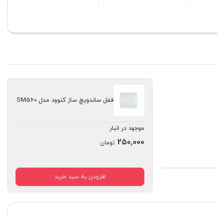
بستن
بستن
قفل ساندویچ ساز کنوود مدل SM560
موجود در انبار
250,000
تومان
افزودن به سبد خرید