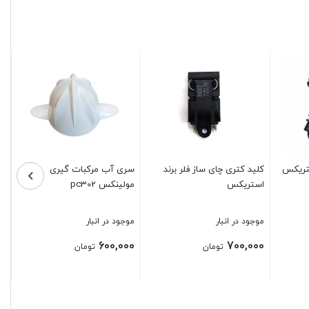
زا
اس
مو
00
تریکس
کلید کتری چای ساز فلر برند
سری آب مرکبات گیری
استریکس
مولینکس pc302
بس
موجود در انبار
موجود در انبار
600,000
700,000
تومان
تومان
بستن
بستن