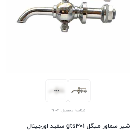
شناسه محصول:
3402
شیر سماور میگل gts301 سفید اورجینال