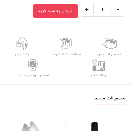
+
-
افزودن به سبد خرید
شیر
سماور
میگل
gts301
سفید
اورجینال
تحویل اکسپرس
ضمانت بازگشت وجه
پشتیبانی
عدد
پرداخت امن
تضمین بهترین قیمت
محصولات مرتبط
قاب