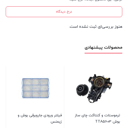
درج دیدگاه
هنوز بررسی‌ای ثبت نشده است.
محصولات پیشنهادی
فیل
فی
موج
00
ترموستات و کنتاکت چای ساز
فیلتر ورودی جاروبرقی بوش و
بوش TTA5603
زیمنس
بست