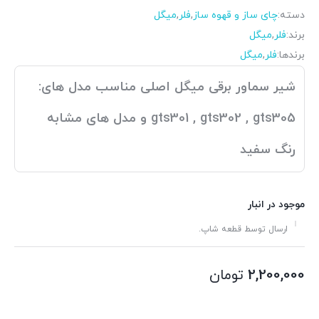
دسته:
چای ساز و قهوه ساز
,
فلر
,
میگل
برند:
فلر
,
میگل
برندها:
فلر
,
میگل
شیر سماور برقی میگل اصلی مناسب مدل های:
gts301 , gts302 , gts305 و مدل های مشابه
رنگ سفید
موجود در انبار
ارسال توسط قطعه شاپ.
2,200,000
تومان