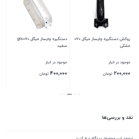
موج
00
روکش دستگیره چایساز میگل 070
دستگیره چایساز میگل gts070
مشکی
سفید
بست
موجود در انبار
موجود در انبار
400,000
200,000
تومان
تومان
بستن
بستن
نقد و بررسی‌ها
درمورد این محصول دیدگاه درج کنید.