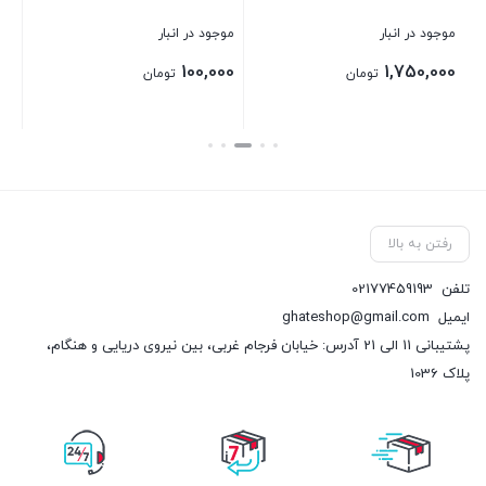
موجود در انبار
موجود در انبار
100,000
1,750,000
تومان
تومان
بستن
بستن
رفتن به بالا
تلفن
02177459193
ایمیل
ghateshop@gmail.com
پشتیبانی 11 الی 21 آدرس: خیابان فرجام غربی، بین نیروی دریایی و هنگام،
پلاک 1036