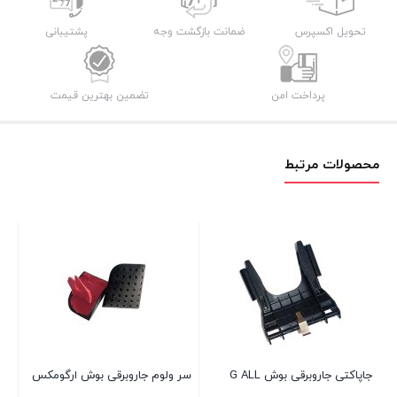
(
قرمز
تحویل اکسپرس
ضمانت بازگشت وجه
پشتیبانی
)
عدد
پرداخت امن
تضمین بهترین قیمت
محصولات مرتبط
کوب
موج
00
جاپاکتی جاروبرقی بوش G ALL
سر ولوم جاروبرقی بوش ارگومکس