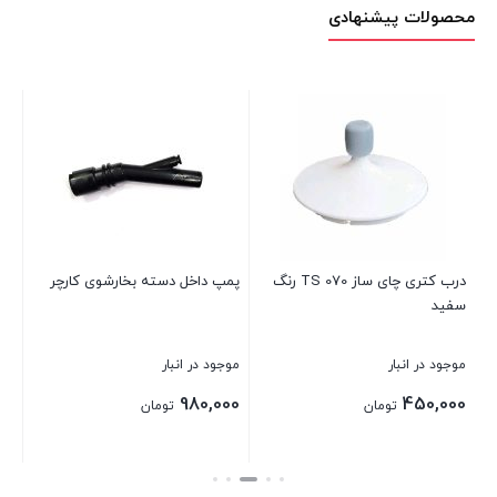
محصولات پیشنهادی
موت
220 و
موج
00
درب کتری چای ساز TS 070 رنگ
پمپ داخل دسته بخارشوی کارچر
سفید
بست
موجود در انبار
موجود در انبار
980,000
450,000
تومان
تومان
بستن
بستن