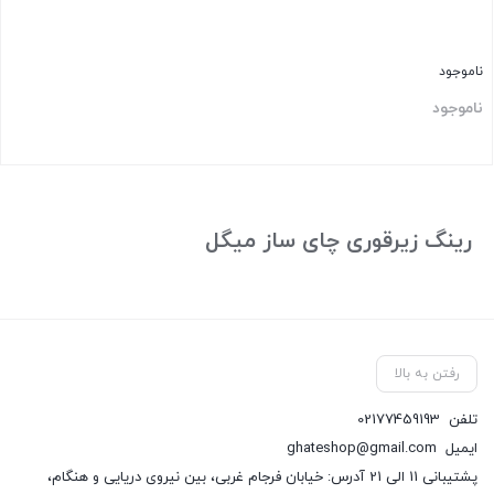
ناموجود
ناموجود
بستن
رینگ زیرقوری چای ساز میگل
رفتن به بالا
تلفن
02177459193
ایمیل
ghateshop@gmail.com
پشتیبانی 11 الی 21 آدرس: خیابان فرجام غربی، بین نیروی دریایی و هنگام،