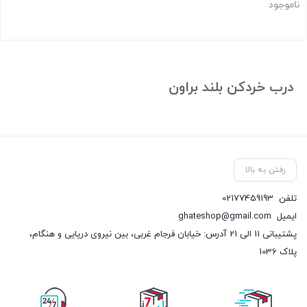
ناموجود
بستن
درب خردکن بلند براون
رفتن به بالا
تلفن
02177459193
ایمیل
ghateshop@gmail.com
پشتیبانی 11 الی 21 آدرس: خیابان فرجام غربی، بین نیروی دریایی و هنگام،
پلاک 1036