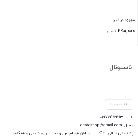
موجود در انبار
250,000
تومان
بستن
ناسیونال
رفتن به بالا
تلفن
02177459193
ایمیل
ghateshop@gmail.com
پشتیبانی 11 الی 21 آدرس: خیابان فرجام غربی، بین نیروی دریایی و هنگام،