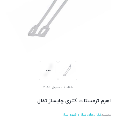
شناسه محصول:
3159
اهرم ترمستات کتری چایساز تفال
دسته:
تفال
,
چای ساز و قهوه ساز