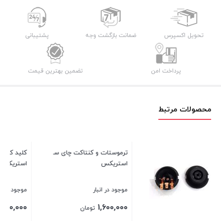
چایساز
تفال
عدد
تحویل اکسپرس
ضمانت بازگشت وجه
پشتیبانی
پرداخت امن
تضمین بهترین قیمت
محصولات مرتبط
کلید کتری چای ساز فلر برند
استریکس
موجود در انبار
700,000
تومان