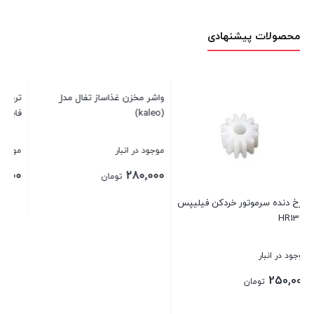
محصولات پیشنهادی
فابریکی(استریکس)
موجود در انبار
1,600,000
تومان
کن فیلیپس
واشر مخزن غذاساز تفال مدل کالئو
(kaleo)
بستن
موجود در انبار
280,000
تومان